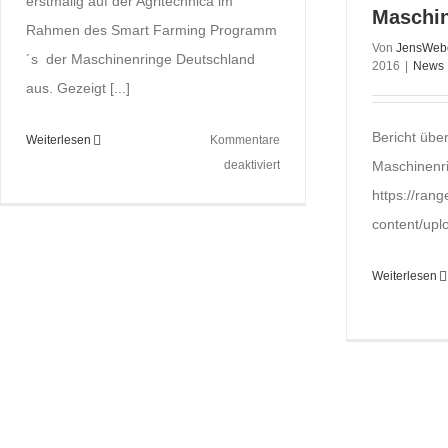
erstmalig auf der Agritechnica im
Maschin
Rahmen des Smart Farming Programm
Von
JensWeb
´s der Maschinenringe Deutschland
2016
|
News
aus. Gezeigt [...]
Bericht übe
Weiterlesen
Kommentare
für
Maschinenri
deaktiviert
Agritechnica
https://rang
2017
content/upl
Weiterlesen