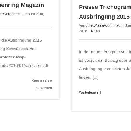
enring Magazin
Presse Trichogra
erWordpress
|
Januar 27th,
Ausbringung 2015
Von
JensWeberWordpress
|
Jan
2016
|
News
r die Ausbringung 2015
ng Schwäbisch Hall
In der neuen Ausgabe von I
erotors.de/wp-
ist derzeit ein Beitrag über 
oads/2016/01/selection.pdf
Ausbringung vom letzten Ja
finden. [...]
Kommentare
für
deaktiviert
Weiterlesen
Maschinenring
Magazin