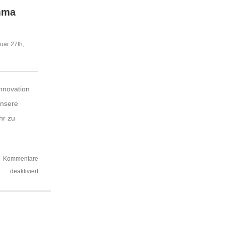
mma
uar 27th,
nnovation
unsere
hr zu
Kommentare
für
deaktiviert
Presse
Trichogramma
Ausbringung
2015