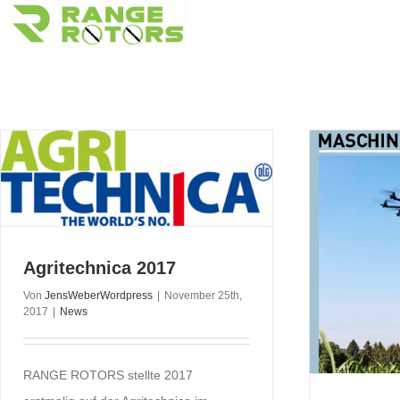
Zum
Inhalt
springen
Agritechnica 2017
Von
JensWeberWordpress
|
November 25th,
2017
|
News
RANGE ROTORS stellte 2017