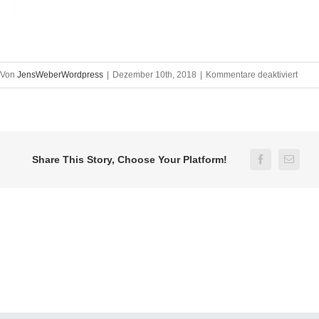
für
Von
JensWeberWordpress
|
Dezember 10th, 2018
|
Kommentare deaktiviert
gps-
modu
(1)
Share This Story, Choose Your Platform!
Facebook
E-
Mail